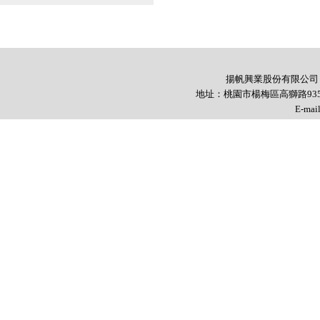
揚帆興業股份有限公司 YANG
地址：桃園市楊梅區高獅路935號 TEL
E-mai