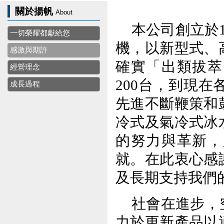
關於揚帆
About
本公司創立於
一切榮耀都獻給您
機，以新型式、
感激與期許
確實「出類拔萃
經營理念
200
台，到現在
成長過程
先進不斷鞭策和
冷式及氣冷式冰
的努力與革新，
就。在此衷心感
及長期支持我們
社會在進步，
力於更新產品以